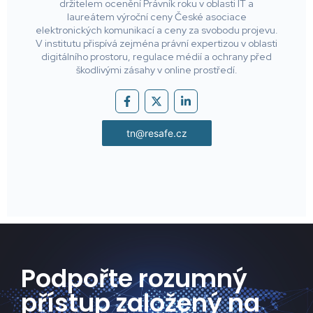
držitelem ocenění Právník roku v oblasti IT a
laureátem výroční ceny České asociace
elektronických komunikací a ceny za svobodu projevu.
V institutu přispívá zejména právní expertizou v oblasti
digitálního prostoru, regulace médií a ochrany před
škodlivými zásahy v online prostředí.
tn@resafe.cz
Podpořte rozumný
přístup založený na