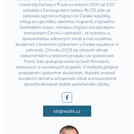
Univerzity Karlovy v Praze a v letech 2000 až 2012
působila v Etnologickém ústavu AV ČR, kde se
zabývala zejména migrací do České republiky,
integrací uprchlíků, identitou migrantů z bývalého
Sovětského svazu, romskou migrací a krajanskými
komunitami Čechů v zahraničí. Je autorkou a
spoluautorkou odborných studií a má rozsáhlou
zkušenost s terénním výzkumem v České republice i v
zahraničí. Od roku 2005 se zároveň věnuje
dokumentární a televizní produkci ve společnosti
Frmol, kde spolupracovala na řadě filmových,
televizních a neziskových projektů. V institutu přispívá
propojením výzkumné zkušenosti, hluboké znalosti
sociálních témat a schopnosti citlivě a srozumitelně
zprostředkovávat složité společenské otázky.
kb@resafe.cz