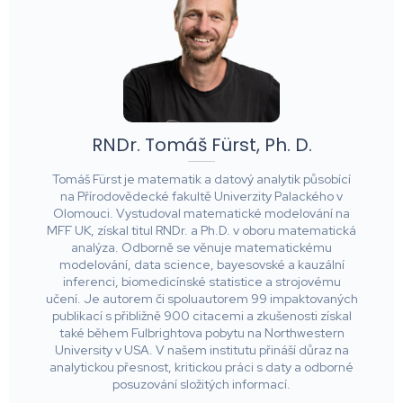
RNDr. Tomáš Fürst, Ph. D.
Tomáš Fürst je matematik a datový analytik působící
na Přírodovědecké fakultě Univerzity Palackého v
Olomouci. Vystudoval matematické modelování na
MFF UK, získal titul RNDr. a Ph.D. v oboru matematická
analýza. Odborně se věnuje matematickému
modelování, data science, bayesovské a kauzální
inferenci, biomedicínské statistice a strojovému
učení. Je autorem či spoluautorem 99 impaktovaných
publikací s přibližně 900 citacemi a zkušenosti získal
také během Fulbrightova pobytu na Northwestern
University v USA. V našem institutu přináší důraz na
analytickou přesnost, kritickou práci s daty a odborné
posuzování složitých informací.